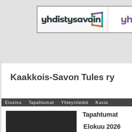
Kaakkois-Savon Tules ry
Etusivu
Tapahtumat
Yhteystiedot
Kuvia
Tapahtumat
Elokuu 2026
YouTube-videon näyttäminen ei
onnistunut. Tarkista