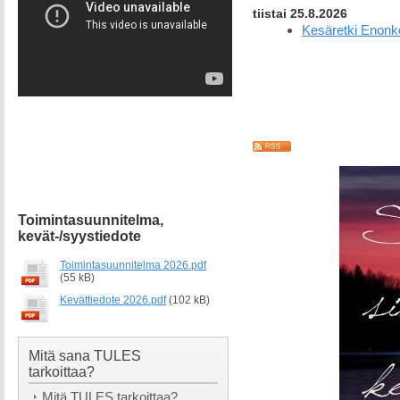
markkinointievästeiden
tiistai 25.8.2026
hyväksyminen ja selaimen
Kesäretki Enonk
yksityisyysasetukset.
Toimintasuunnitelma,
kevät-/syystiedote
Toimintasuunnitelma 2026.pdf
(55 kB)
Kevättiedote 2026.pdf
(102 kB)
Mitä sana TULES
tarkoittaa?
Mitä TULES tarkoittaa?